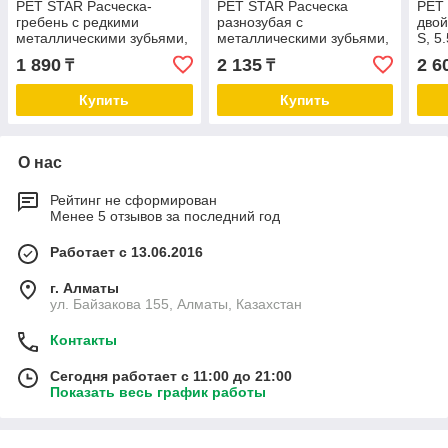
PET STAR Расческа-
PET STAR Расческа
PET 
гребень с редкими
разнозубая с
двой
металлическими зубьями,
металлическими зубьями,
S, 5
4×21 см
5.2×21 см
1 890
2 135
2 6
₸
₸
Купить
Купить
О нас
Рейтинг не сформирован
Менее 5 отзывов за последний год
Работает с 13.06.2016
г. Алматы
ул. Байзакова 155, Алматы, Казахстан
Контакты
Сегодня работает с 11:00 до 21:00
Показать весь график работы