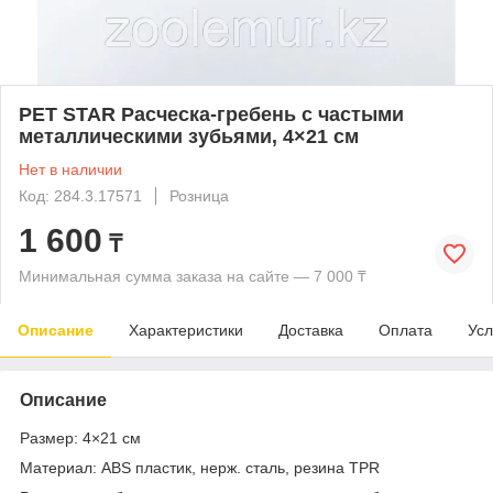
PET STAR Расческа-гребень с частыми
металлическими зубьями, 4×21 см
Нет в наличии
Код: 284.3.17571
Розница
1 600
₸
Минимальная сумма заказа на сайте — 7 000 ₸
Описание
Характеристики
Доставка
Оплата
Усл
Описание
Размер: 4×21 см
Материал: ABS пластик, нерж. сталь, резина TPR