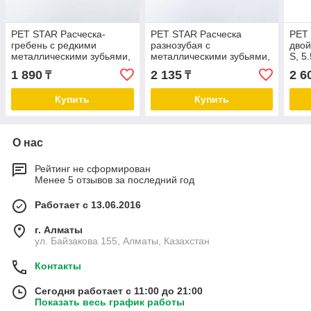
PET STAR Расческа-
PET STAR Расческа
PET 
гребень с редкими
разнозубая с
двой
металлическими зубьями,
металлическими зубьями,
S, 5
4×21 см
5.2×21 см
1 890
2 135
2 6
₸
₸
Купить
Купить
О нас
Рейтинг не сформирован
Менее 5 отзывов за последний год
Работает с 13.06.2016
г. Алматы
ул. Байзакова 155, Алматы, Казахстан
Контакты
Сегодня работает с 11:00 до 21:00
Показать весь график работы