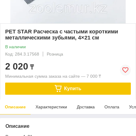
PET STAR Расческа с частыми короткими
металлическими зубьями, 4×21 см
В наличии
Код: 284.3.17568
Розница
2 020
₸
Минимальная сумма заказа на сайте — 7 000 ₸
Купить
Описание
Характеристики
Доставка
Оплата
Усл
Описание