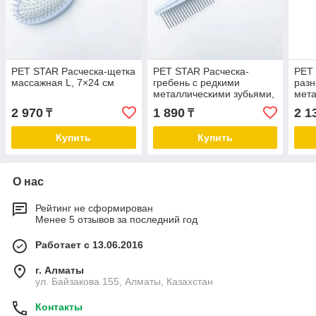
PET STAR Расческа-щетка
PET STAR Расческа-
PET
массажная L, 7×24 см
гребень с редкими
разн
металлическими зубьями,
мета
4×21 см
5.2×
2 970
1 890
2 1
₸
₸
Купить
Купить
О нас
Рейтинг не сформирован
Менее 5 отзывов за последний год
Работает с 13.06.2016
г. Алматы
ул. Байзакова 155, Алматы, Казахстан
Контакты