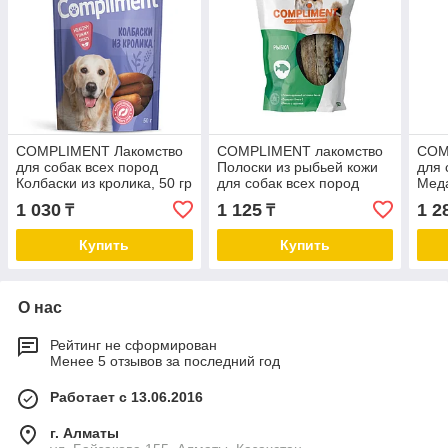
COMPLIMENT Лакомство
COMPLIMENT лакомство
COM
для собак всех пород
Полоски из рыбьей кожи
для 
Колбаски из кролика, 50 гр
для собак всех пород
Меда
рисо
1 030
1 125
1 2
₸
₸
Купить
Купить
О нас
Рейтинг не сформирован
Менее 5 отзывов за последний год
Работает с 13.06.2016
г. Алматы