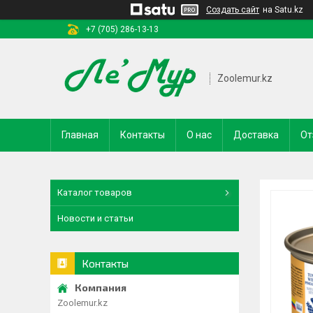
Создать сайт
на Satu.kz
+7 (705) 286-13-13
Zoolemur.kz
Главная
Контакты
О нас
Доставка
От
Каталог товаров
Новости и статьи
Контакты
Zoolemur.kz