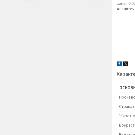
селен 0.09
Аналитиче
Характ
ОСНОВ
Произво
Страна 
Животн
Возраст
Вид кор