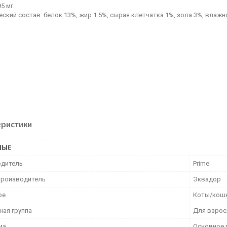
5 мг.
ский состав: белок 13%, жир 1.5%, сырая клетчатка 1%, зола 3%, влажно
еристики
НЫЕ
дитель
Prime
производитель
Эквадор
ое
Коты/кош
ная группа
Для взрос
ма
Основное 