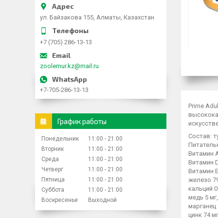
ул. Байзакова 155, Алматы, Казахстан
+7 (705) 286-13-13
zoolemur.kz@mail.ru
+7-705-286-13-13
Prime Adu
высокока
График работы
искусств
Состав: т
Понедельник
11:00
21:00
Питательн
Вторник
11:00
21:00
Витамин A
Среда
11:00
21:00
Витамин D
Четверг
11:00
21:00
Витамин E
Пятница
11:00
21:00
железо 79
кальций 0.
Суббота
11:00
21:00
медь 5 мг,
Воскресенье
Выходной
марганец 6
цинк 74 мг