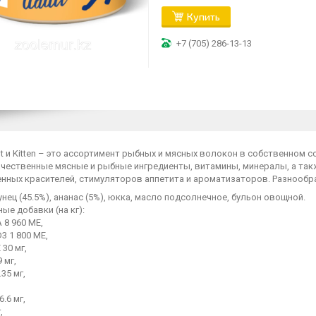
Купить
+7 (705) 286-13-13
lt и Kitten – это ассортимент рыбных и мясных волокон в собственном с
чественные мясные и рыбные ингредиенты, витамины, минералы, а такж
енных красителей, стимуляторов аппетита и ароматизаторов. Разнообр
унец (45.5%), ананас (5%), юкка, масло подсолнечное, бульон овощной.
ые добавки (на кг):
 8 960 МЕ,
3 1 800 МЕ,
 30 мг,
 мг,
35 мг,
.6 мг,
,