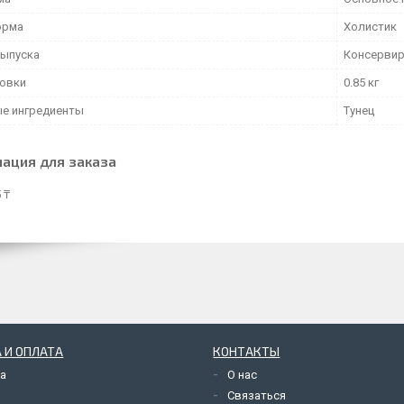
орма
Холистик
ыпуска
Консерви
ковки
0.85 кг
е ингредиенты
Тунец
ация для заказа
 ₸
 И ОПЛАТА
КОНТАКТЫ
а
О нас
Связаться