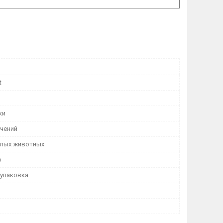
t
ки
ичений
лых животных
о
 упаковка