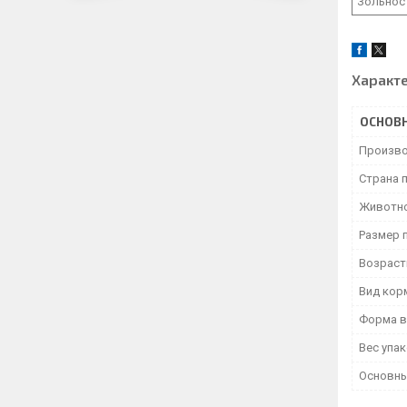
Зольнос
Характ
ОСНОВ
Произво
Страна 
Животн
Размер 
Возраст
Вид кор
Форма в
Вес упа
Основны