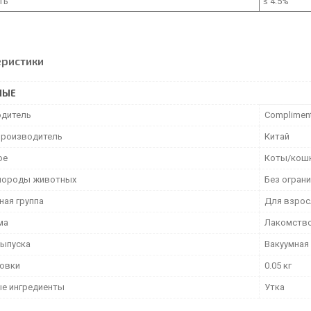
ть
≤ 4.5%
еристики
НЫЕ
дитель
Complimen
производитель
Китай
ое
Коты/кош
породы животных
Без огран
ная группа
Для взрос
ма
Лакомств
ыпуска
Вакуумная
ковки
0.05 кг
е ингредиенты
Утка