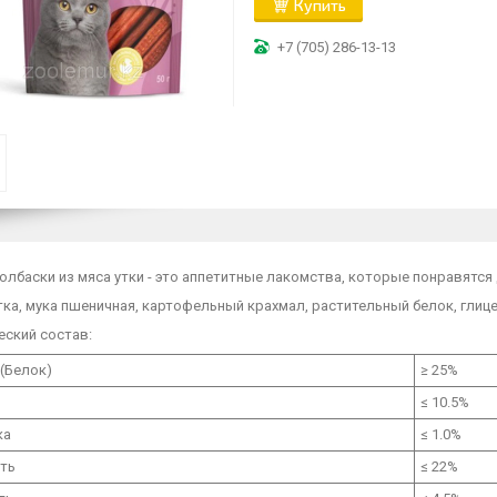
Купить
+7 (705) 286-13-13
олбаски из мяса утки - это аппетитные лакомства, которые понравят
тка, мука пшеничная, картофельный крахмал, растительный белок, глице
еский состав:
(Белок)
≥ 25%
≤ 10.5%
ка
≤ 1.0%
ть
≤ 22%