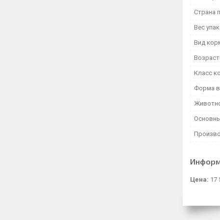
Страна 
Вес упа
Вид кор
Возраст
Класс к
Форма в
Животн
Основны
Произво
Информ
Цена:
17 