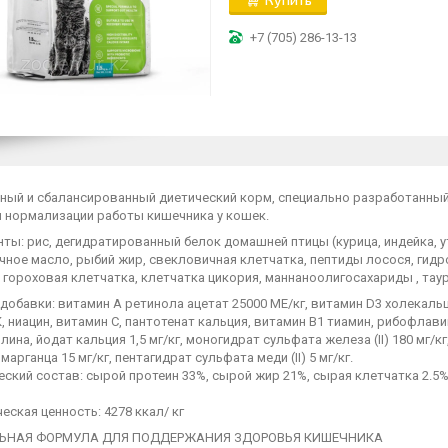
+7 (705) 286-13-13
ный и сбалансированный диетический корм, специально разработанны
и нормализации работы кишечника у кошек.
ты: рис, дегидратированный белок домашней птицы (курица, индейка, ут
чное масло, рыбий жир, свекловичная клетчатка, пептиды лосося, гид
гороховая клетчатка, клетчатка цикория, маннаноолигосахариды , таури
обавки: витамин А ретинола ацетат 25000 МЕ/кг, витамин D3 холекаль
, ниацин, витамин С, пантотенат кальция, витамин В1 тиамин, рибофлави
лина, йодат кальция 1,5 мг/кг, моногидрат сульфата железа (II) 180 мг/к
марганца 15 мг/кг, пентагидрат сульфата меди (II) 5 мг/кг.
ский состав: сырой протеин 33%, сырой жир 21%, сырая клетчатка 2.5%
еская ценность: 4278 ккал/ кг
ЬНАЯ ФОРМУЛА ДЛЯ ПОДДЕРЖАНИЯ ЗДОРОВЬЯ КИШЕЧНИКА