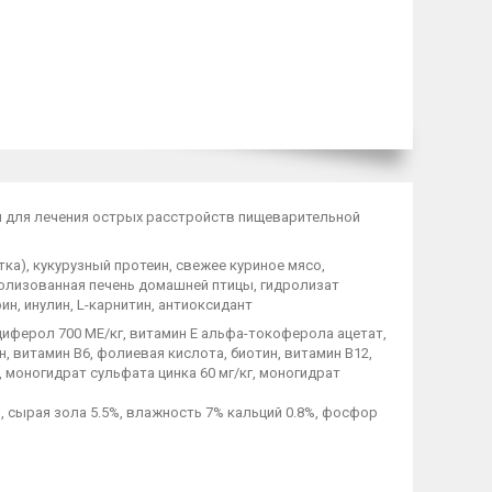
й для лечения острых расстройств пищеварительной
ка), кукурузный протеин, свежее куриное мясо,
ролизованная печень домашней птицы, гидролизат
н, инулин, L-карнитин, антиоксидант
циферол 700 МЕ/кг, витамин Е альфа-токоферола ацетат,
н, витамин В6, фолиевая кислота, биотин, витамин В12,
г, моногидрат сульфата цинка 60 мг/кг, моногидрат
, сырая зола 5.5%, влажность 7% кальций 0.8%, фосфор