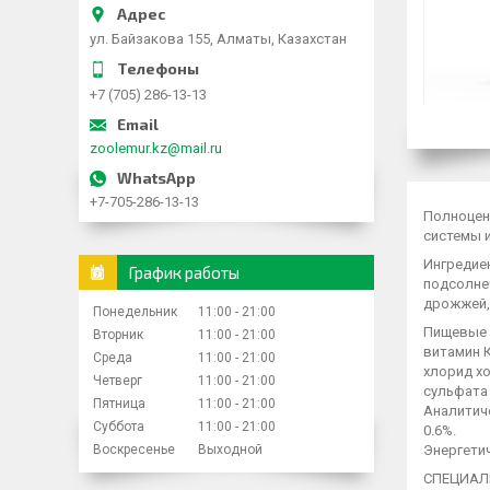
ул. Байзакова 155, Алматы, Казахстан
+7 (705) 286-13-13
zoolemur.kz@mail.ru
+7-705-286-13-13
Полноцен
системы 
Ингредиен
График работы
подсолне
дрожжей, 
Понедельник
11:00
21:00
Пищевые д
Вторник
11:00
21:00
витамин К
Среда
11:00
21:00
хлорид хо
Четверг
11:00
21:00
сульфата 
Пятница
11:00
21:00
Аналитиче
Суббота
11:00
21:00
0.6%.
Воскресенье
Выходной
Энергетич
СПЕЦИАЛ