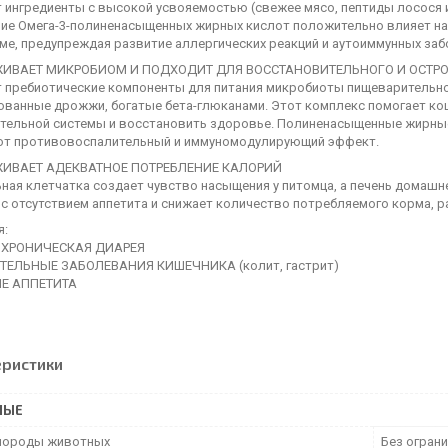
 ингредиенты с высокой усвояемостью (свежее мясо, пептиды лосося и 
ие Омега-3-полиненасыщенных жирных кислот положительно влияет на
ме, предупреждая развитие аллергических реакций и аутоиммунных заб
ИВАЕТ МИКРОБИОМ И ПОДХОДИТ ДЛЯ ВОССТАНОВИТЕЛЬНОГО И ОСТР
 пребиотические компоненты для питания микробиоты пищеварительной
ованные дрожжи, богатые бета-глюканами. Этот комплекс помогает ко
тельной системы и восстановить здоровье. Полиненасыщенные жирные
т противовоспалительный и иммуномодулирующий эффект.
ИВАЕТ АДЕКВАТНОЕ ПОТРЕБЛЕНИЕ КАЛОРИЙ
ная клетчатка создает чувство насыщения у питомца, а печень домашн
с отсутствием аппетита и снижает количество потребляемого корма, р
я:
И ХРОНИЧЕСКАЯ ДИАРЕЯ
ЕЛЬНЫЕ ЗАБОЛЕВАНИЯ КИШЕЧНИКА (колит, гастрит)
Е АППЕТИТА
еристики
НЫЕ
породы животных
Без огран