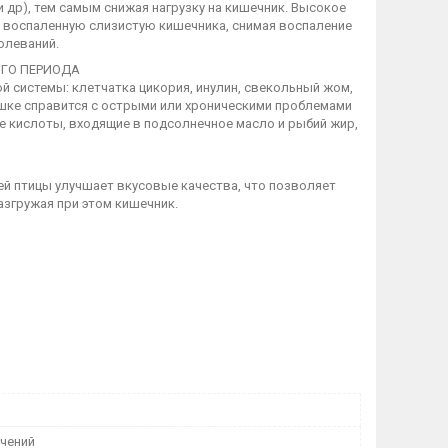
др), тем самым снижая нагрузку на кишечник. Высокое
 воспаленную слизистую кишечника, снимая воспаление
олеваний.
ОГО ПЕРИОДА
 системы: клетчатка цикория, инулин, свекольный жом,
шке справится с острыми или хроническими проблемами
 кислоты, входящие в подсолнечное масло и рыбий жир,
ей птицы улучшает вкусовые качества, что позволяет
азгружая при этом кишечник.
ичений