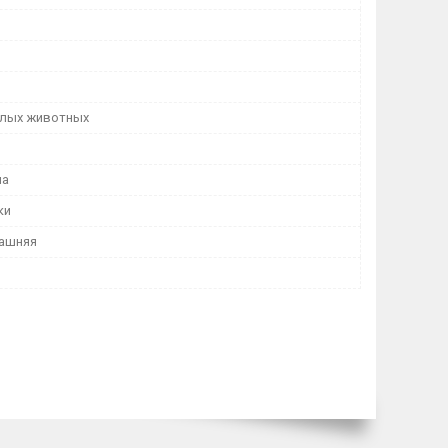
лых животных
ма
ки
ашняя