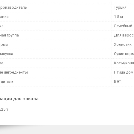
производитель
Турция
ковки
1.5 кг
ма
Лечебный
ная группа
Для взрос
орма
Холистик
ыпуска
Сухие кор
ое
Коты/кош
е ингредиенты
Птица дом
дитель
БЭТ
ация для заказа
525 ₸