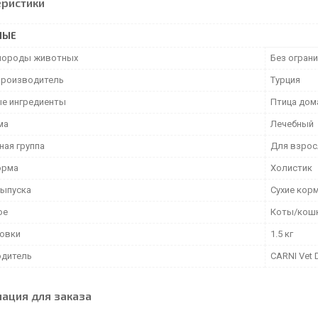
еристики
НЫЕ
породы животных
Без огран
производитель
Турция
е ингредиенты
Птица дом
ма
Лечебный
ная группа
Для взрос
орма
Холистик
ыпуска
Сухие кор
ое
Коты/кош
ковки
1.5 кг
дитель
CARNI Vet 
ация для заказа