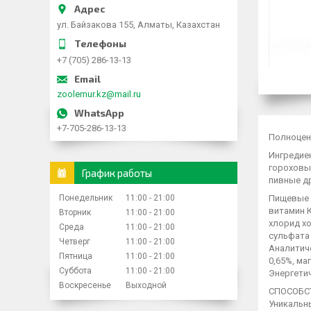
ул. Байзакова 155, Алматы, Казахстан
+7 (705) 286-13-13
zoolemur.kz@mail.ru
+7-705-286-13-13
Полноцен
Ингредиен
гороховы
График работы
пивные др
Понедельник
11:00
21:00
Пищевые д
витамин К
Вторник
11:00
21:00
хлорид хо
Среда
11:00
21:00
сульфата 
Четверг
11:00
21:00
Аналитиче
Пятница
11:00
21:00
0,65%, ма
Суббота
11:00
21:00
Энергетич
Воскресенье
Выходной
СПОСОБС
Уникальн