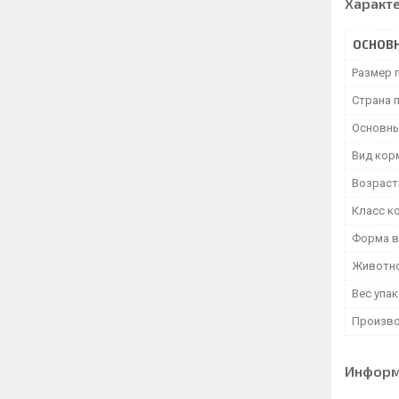
Характ
ОСНОВ
Размер 
Страна 
Основны
Вид кор
Возраст
Класс к
Форма в
Животн
Вес упа
Произво
Информ