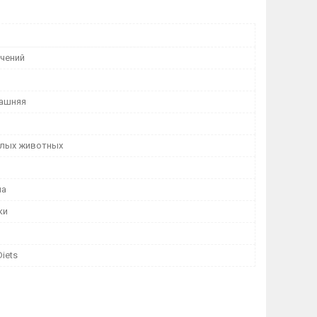
ичений
ашняя
лых животных
ма
ки
Diets