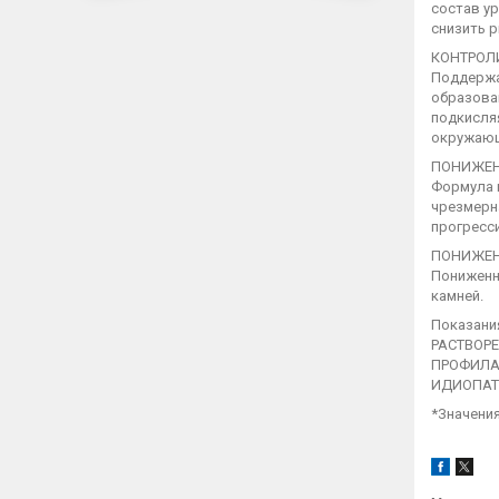
состав ур
снизить 
КОНТРОЛ
Поддержан
образова
подкисля
окружающ
ПОНИЖЕН
Формула к
чрезмерн
прогресс
ПОНИЖЕН
Пониженны
камней.
Показани
РАСТВОР
ПРОФИЛА
ИДИОПАТ
*Значения