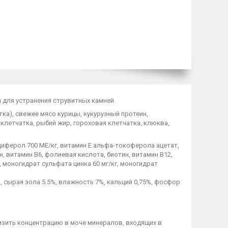
 для устранения струвитных камней.
тка), свежее мясо курицы, кукурузный протеин,
клетчатка, рыбий жир, гороховая клетчатка, клюква,
циферол 700 МЕ/кг, витамин Е альфа-токоферола ацетат,
н, витамин В6, фолиевая кислота, биотин, витамин В12,
г, моногидрат сульфата цинка 60 мг/кг, моногидрат
, сырая зола 5.5%, влажность 7%, кальций 0,75%, фосфор
зить концентрацию в моче минералов, входящих в