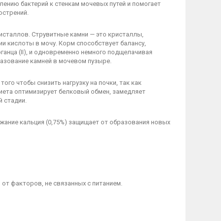
лению бактерий к стенкам мочевых путей и помогает
острений.
ристаллов. Струвитные камни — это кристаллы,
и кислоты в мочу. Корм способствует балансу,
анца (II), и одновременно немного подщелачивая
азование камней в мочевом пузыре.
го чтобы снизить нагрузку на почки, так как
иета оптимизирует белковый обмен, замедляет
 стадии.
ржание кальция (0,75%) защищает от образования новых
 от факторов, не связанных с питанием.