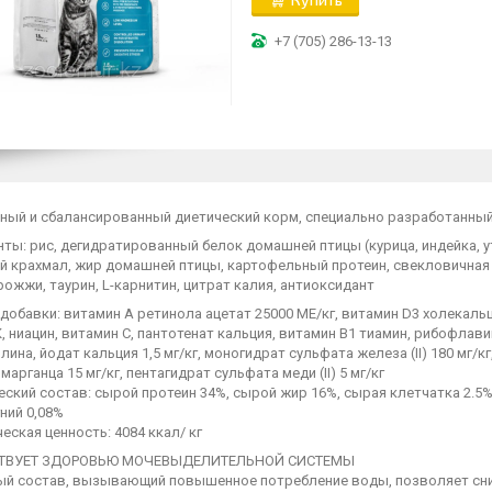
+7 (705) 286-13-13
ный и сбалансированный диетический корм, специально разработанный
ты: рис, дегидратированный белок домашней птицы (курица, индейка, у
й крахмал, жир домашней птицы, картофельный протеин, свекловичная 
ожжи, таурин, L-карнитин, цитрат калия, антиоксидант
обавки: витамин А ретинола ацетат 25000 МЕ/кг, витамин D3 холекаль
, ниацин, витамин С, пантотенат кальция, витамин В1 тиамин, рибофлави
лина, йодат кальция 1,5 мг/кг, моногидрат сульфата железа (II) 180 мг/к
марганца 15 мг/кг, пентагидрат сульфата меди (II) 5 мг/кг
ский состав: сырой протеин 34%, сырой жир 16%, сырая клетчатка 2.5%
гний 0,08%
еская ценность: 4084 ккал/ кг
ТВУЕТ ЗДОРОВЬЮ МОЧЕВЫДЕЛИТЕЛЬНОЙ СИСТЕМЫ
ый состав, вызывающий повышенное потребление воды, позволяет сни