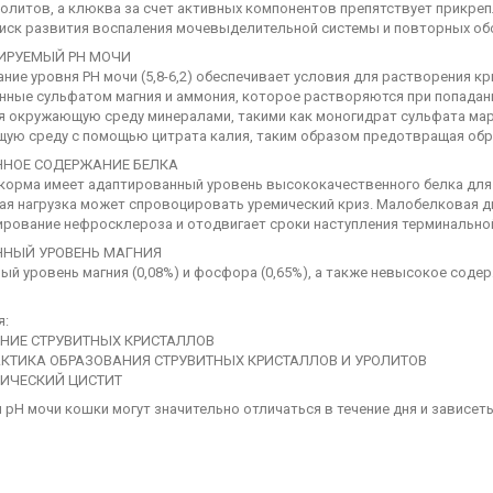
олитов, а клюква за счет активных компонентов препятствует прикреп
риск развития воспаления мочевыделительной системы и повторных об
ИРУЕМЫЙ PH МОЧИ
ие уровня PН мочи (5,8-6,2) обеспечивает условия для растворения к
нные сульфатом магния и аммония, которое растворяются при попадани
я окружающую среду минералами, такими как моногидрат сульфата марг
ую среду с помощью цитрата калия, таким образом предотвращая обр
НОЕ СОДЕРЖАНИЕ БЕЛКА
орма имеет адаптированный уровень высококачественного белка для то
ая нагрузка может спровоцировать уремический криз. Малобелковая д
ирование нефросклероза и отодвигает сроки наступления терминальной
НЫЙ УРОВЕНЬ МАГНИЯ
й уровень магния (0,08%) и фосфора (0,65%), а также невысокое соде
я:
ЕНИЕ СТРУВИТНЫХ КРИСТАЛЛОВ
КТИКА ОБРАЗОВАНИЯ СТРУВИТНЫХ КРИСТАЛЛОВ И УРОЛИТОВ
ИЧЕСКИЙ ЦИСТИТ
 рН мочи кошки могут значительно отличаться в течение дня и зависеть