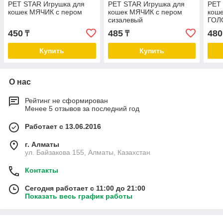
PET STAR Игрушка для
PET STAR Игрушка для
PET
кошек МЯЧИК с пером
кошек МЯЧИК с пером
кош
сизалевый
ГОЛ
450
485
480
₸
₸
Купить
Купить
О нас
Рейтинг не сформирован
Менее 5 отзывов за последний год
Работает с 13.06.2016
г. Алматы
ул. Байзакова 155, Алматы, Казахстан
Контакты
Сегодня работает с 11:00 до 21:00
Показать весь график работы