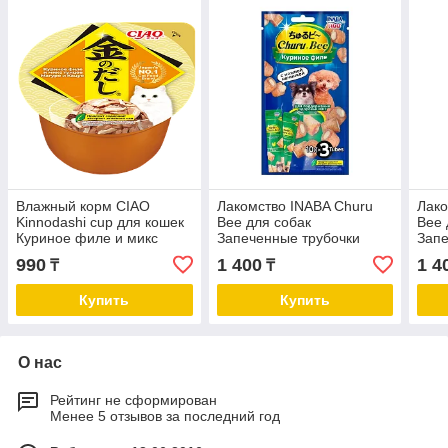
Влажный корм CIAO
Лакомство INABA Churu
Лако
Kinnodashi cup для кошек
Bee для собак
Bee 
Куриное филе и микс
Запеченные трубочки
Запе
тунцов Магуро и Кацуо,
Куриное филе для
Кури
990
1 400
1 4
₸
₸
консервы 70г
поддержания здоровья
подд
ЖКТ 30 г
суст
Купить
Купить
О нас
Рейтинг не сформирован
Менее 5 отзывов за последний год