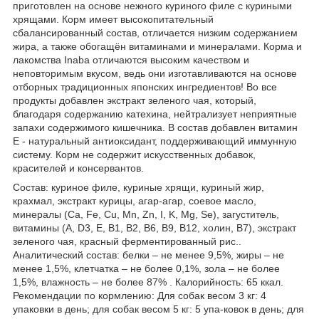
приготовлен на основе нежного куриного филе с куриными
хрящами. Корм имеет высокопитательный
сбалансированный состав, отличается низким содержанием
жира, а также обогащён витаминами и минералами. Корма и
лакомства Inaba отличаются высоким качеством и
неповторимым вкусом, ведь они изготавливаются на основе
отборных традиционных японских ингредиентов! Во все
продукты добавлен экстракт зеленого чая, который,
благодаря содержанию катехина, нейтрализует неприятные
запахи содержимого кишечника. В состав добавлен витамин
Е - натуральный антиоксидант, поддерживающий иммунную
систему. Корм не содержит искусственных добавок,
красителей и консервантов.
Состав: куриное филе, куриные хрящи, куриный жир,
крахмал, экстракт курицы, агар-агар, соевое масло,
минералы (Ca, Fe, Cu, Mn, Zn, I, K, Mg, Se), загуститель,
витамины (A, D3, E, B1, B2, B6, B9, B12, холин, B7), экстракт
зеленого чая, красный ферментированный рис..
Аналитический состав: белки – не менее 9,5%, жиры – не
менее 1,5%, клетчатка – не более 0,1%, зола – не более
1,5%, влажность – не более 87% . Калорийность: 65 ккал.
Рекомендации по кормлению: Для собак весом 3 кг: 4
упаковки в день; для собак весом 5 кг: 5 упа-ковок в день; для