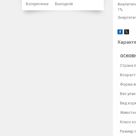
Воскресенье
Выходной
Аналитиче
1%.
Энергетич
Характ
ОСНОВ
Страна 
Возраст
Форма в
Вес упа
Вид кор
Животн
Класс к
Размер 