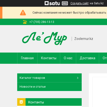
Создать сайт
на Satu.kz
Сейчас компания не может быстро обрабатывать з
+7 (705) 286-13-13
Zoolemur.kz
Главная
Контакты
О нас
Доставка
От
Каталог товаров
Новости и статьи
Контакты