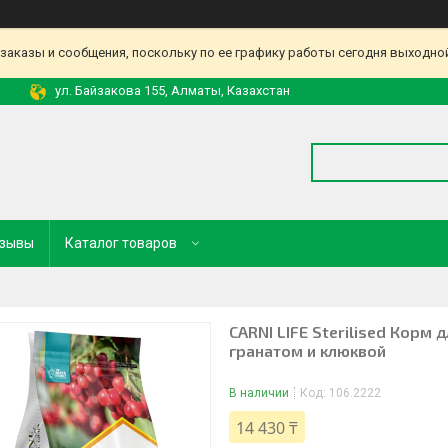
аказы и сообщения, поскольку по ее графику работы сегодня выходной
ул. Байзакова 155, Алматы, Казахстан
зывы
Каталог товаров
CARNI LIFE Sterilised Корм
гранатом и клюквой
В наличии
Код:
106.2222
14 430 ₸