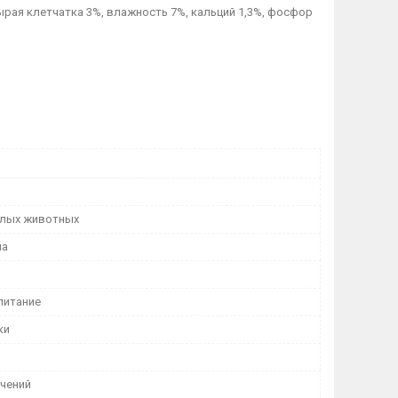
ырая клетчатка 3%, влажность 7%, кальций 1,3%, фосфор
лых животных
ма
питание
ки
ичений