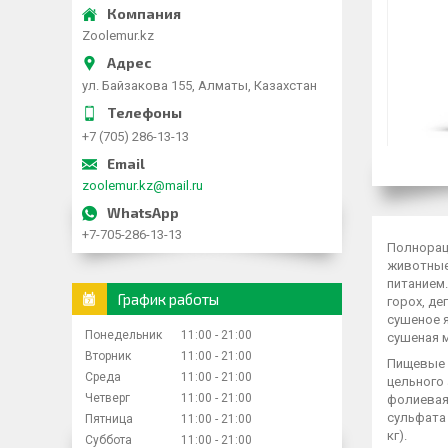
Zoolemur.kz
ул. Байзакова 155, Алматы, Казахстан
+7 (705) 286-13-13
zoolemur.kz@mail.ru
+7-705-286-13-13
Полнорац
животные
питанием.
График работы
горох, де
сушеное я
Понедельник
11:00
21:00
сушеная м
Вторник
11:00
21:00
Пищевые д
Среда
11:00
21:00
цельного 
Четверг
11:00
21:00
фолиевая 
сульфата 
Пятница
11:00
21:00
кг).
Суббота
11:00
21:00