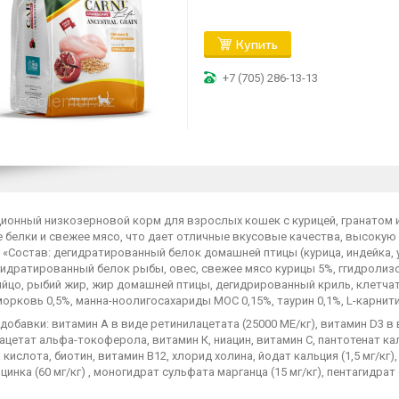
Купить
+7 (705) 286-13-13
ионный низкозерновой корм для взрослых кошек с курицей, гранатом 
 белки и свежее мясо, что дает отличные вкусовые качества, высоку
 «Состав: дегидратированный белок домашней птицы (курица, индейка, у
гидратированный белок рыбы, овес, свежее мясо курицы 5%, ггидролизо
йцо, рыбий жир, жир домашней птицы, дегидрированный криль, клетчатк
орковь 0,5%, манна-ноолигосахариды МОС 0,15%, таурин 0,1%, L-карнити
обавки: витамин А в виде ретинилацетата (25000 МЕ/кг), витамин D3 в 
ацетат альфа-токоферола, витамин К, ниацин, витамин С, пантотенат ка
кислота, биотин, витамин B12, хлорид холина, йодат кальция (1,5 мг/кг),
цинка (60 мг/кг) , моногидрат сульфата марганца (15 мг/кг), пентагидрат с