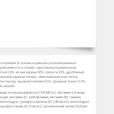
и клюквой. В основе корма высококачесвенные
ю усвояемость и служит здоровым и правильным
тка) 24%, из них курица 90%, спельта 23%, дробленый
ванная куриная печень, свекловичная клетчатка,
а гороха, сушеная клюква 0,5%, сушеный гранат 0,5%,
н, инулин.
виде холекальциферола (700 МЕ/кг), витамин Е в виде
льция, витамин В1, рибофлавин, витамин B6, тиамин,
 моногидрат сульфата железа (II) (180 мг/кг), моногидрат
ульфата меди (II) (5 мг/кг), органический селен (0,05 мг/