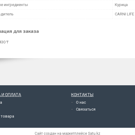
е ингредиенты
Курица
дитель
CARNI LIFE
ация для заказа
430 ₸
 И ОПЛАТА
КОНТАКТЫ
а
О нас
Связаться
 товара
Сайт создан на маркетплейсе
Satu.kz