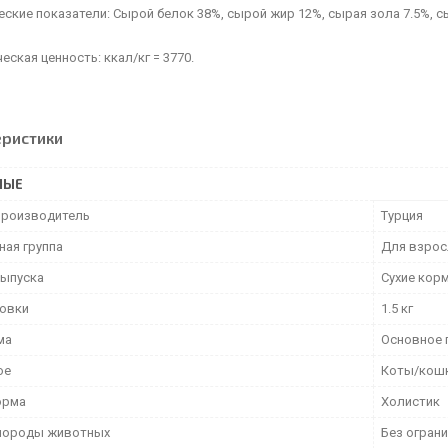
ские показатели: Сырой белок 38%, сырой жир 12%, сырая зола 7.5%, с
еская ценность: ккал/кг = 3770.
еристики
НЫЕ
производитель
Турция
ная группа
Для взрос
ыпуска
Сухие кор
ковки
1.5 кг
ма
Основное 
ое
Коты/кош
орма
Холистик
породы животных
Без огран