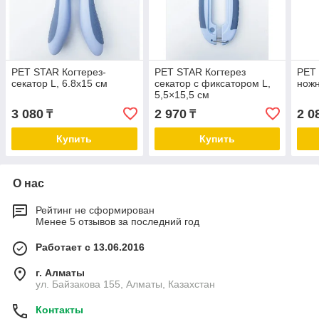
PET STAR Когтерез-
PET STAR Когтерез
PET 
секатор L, 6.8х15 см
секатор с фиксатором L,
ножн
5,5×15,5 см
3 080
2 970
2 0
₸
₸
Купить
Купить
О нас
Рейтинг не сформирован
Менее 5 отзывов за последний год
Работает с 13.06.2016
г. Алматы
ул. Байзакова 155, Алматы, Казахстан
Контакты