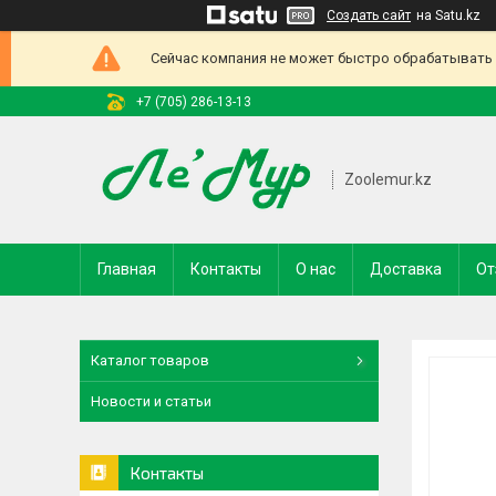
Создать сайт
на Satu.kz
Сейчас компания не может быстро обрабатывать з
+7 (705) 286-13-13
Zoolemur.kz
Главная
Контакты
О нас
Доставка
От
Каталог товаров
Новости и статьи
Контакты