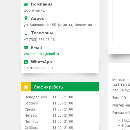
Zoolemur.kz
ул. Байзакова 155, Алматы, Казахстан
+7 (705) 286-13-13
zoolemur.kz@mail.ru
+7-705-286-13-13
Милые, з
CAT TOYS
График работы
серые бу
Понедельник
11:00
21:00
Вес:
10 г
Вторник
11:00
21:00
Материа
Среда
11:00
21:00
Размер:
8
Четверг
11:00
21:00
Под
Пятница
11:00
21:00
Кош
Суббота
11:00
21:00