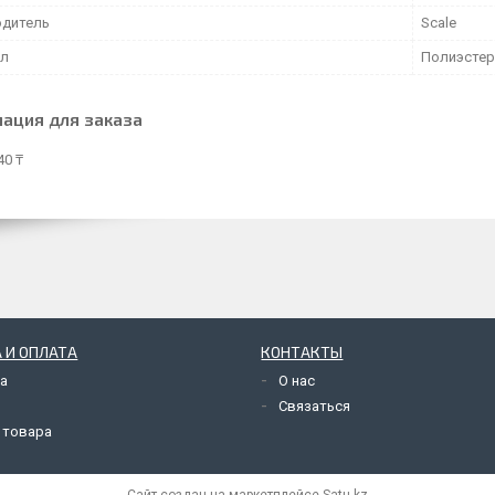
дитель
Scale
ал
Полиэстер
ация для заказа
40 ₸
 И ОПЛАТА
КОНТАКТЫ
а
О нас
Связаться
 товара