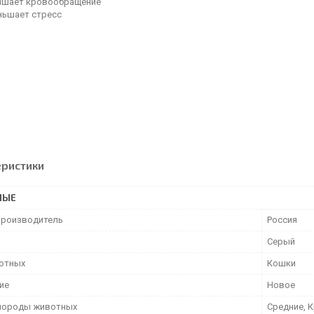
чшает кровообращение
ньшает стресс
еристики
НЫЕ
производитель
Россия
Серый
отных
Кошки
ие
Новое
породы животных
Средние, 