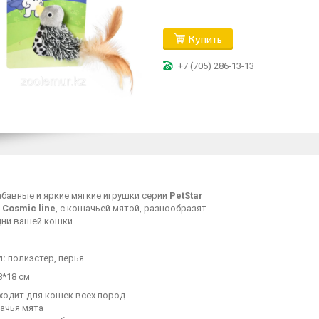
Купить
+7 (705) 286-13-13
абавные и яркие мягкие игрушки серии
PetStar
 Cosmic line
, с кошачьей мятой, разнообразят
дни вашей кошки.
л:
полиэстер, перья
*18 см
ходит для кошек всех пород
ачья мята