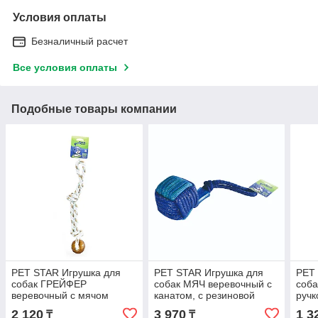
Условия оплаты
Безналичный расчет
Все условия оплаты
Подобные товары компании
PET STAR Игрушка для
PET STAR Игрушка для
PET
собак ГРЕЙФЕР
собак МЯЧ веревочный с
соба
веревочный с мячом
канатом, с резиновой
ручк
вставкой
2 120
3 970
1 3
₸
₸