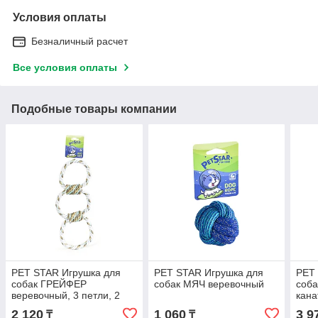
Условия оплаты
Безналичный расчет
Все условия оплаты
Подобные товары компании
PET STAR Игрушка для
PET STAR Игрушка для
PET
собак ГРЕЙФЕР
собак МЯЧ веревочный
соба
веревочный, 3 петли, 2
кана
узла
вста
2 120
1 060
3 9
₸
₸