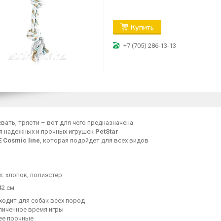
Купить
+7 (705) 286-13-13
евать, трясти – вот для чего предназначена
я надежных и прочных игрушек
PetStar
 Cosmic line
, которая подойдет для всех видов
л:
хлопок, полиэстер
42 см
ходит для собак всех пород
личенное время игры
ее прочные