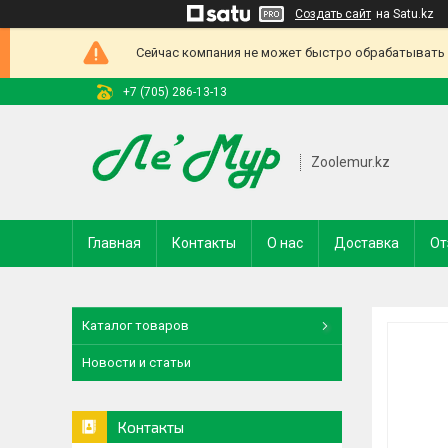
Создать сайт
на Satu.kz
Сейчас компания не может быстро обрабатывать з
+7 (705) 286-13-13
Zoolemur.kz
Главная
Контакты
О нас
Доставка
От
Каталог товаров
Новости и статьи
Контакты