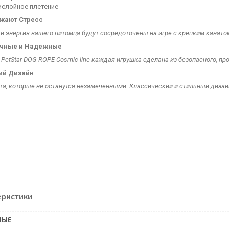
ислойное плетение
ижают
Стресс
и энергия вашего питомца будут сосредоточены на игре с крепким канатом
чные и
Надежные
 PetStar DOG ROPE Cosmic line каждая игрушка сделана из безопасного, пр
ий Дизайн
та, которые не останутся незамеченными. Классический и стильный дизай
еристики
НЫЕ