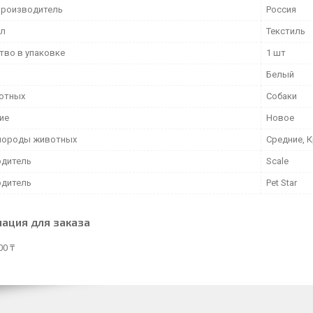
производитель
Россия
ал
Текстиль
тво в упаковке
1 шт
Белый
отных
Собаки
ие
Новое
породы животных
Средние, 
дитель
Scale
дитель
Pet Star
ация для заказа
00 ₸