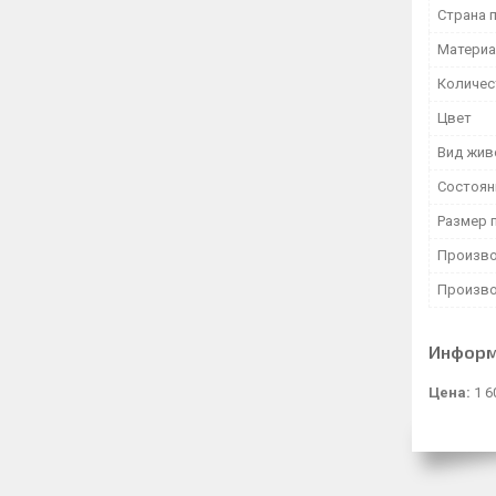
Страна 
Матери
Количес
Цвет
Вид жив
Состоян
Размер 
Произво
Произво
Информ
Цена:
1 6