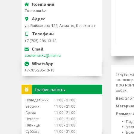
Zoolemur.kz
ул. Байзакова 155, Алматы, Казахстан
+7 (705) 286-13-13
zoolemur.kz@mail.ru
+7-705-286-13-13
Тянуть, ж
коллекци
DOG ROPE
График работы
собак.
Вес:
245 г
Понедельник
11:00
21:00
Материа
Вторник
11:00
21:00
Среда
11:00
21:00
Размер:
Четверг
11:00
21:00
Под
Пятница
11:00
21:00
Уве
Суббота
11:00
21:00
Бол