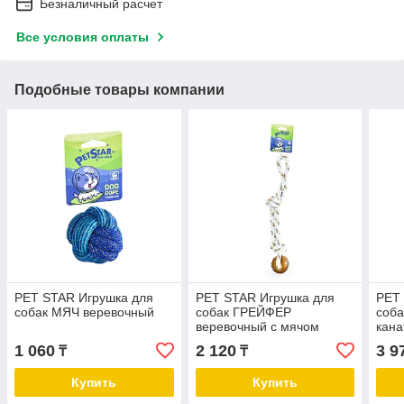
Безналичный расчет
Все условия оплаты
Подобные товары компании
PET STAR Игрушка для
PET STAR Игрушка для
PET
собак МЯЧ веревочный
собак ГРЕЙФЕР
соба
веревочный с мячом
кана
вста
1 060
2 120
3 9
₸
₸
Купить
Купить