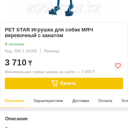
PET STAR Игрушка для собак МЯЧ
веревочный с канатом
В наличии
Код: 284.1.15266
Розница
3 710
₸
Минимальная сумма заказа на сайте — 7 000 ₸
Купить
Описание
Характеристики
Доставка
Оплата
Усл
Описание