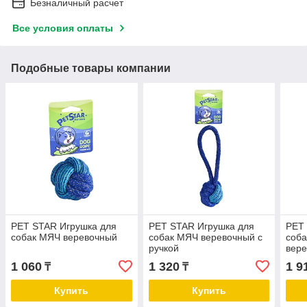
Безналичный расчет
Все условия оплаты
Подобные товары компании
PET STAR Игрушка для
PET STAR Игрушка для
PET
собак МЯЧ веревочный
собак МЯЧ веревочный с
соб
ручкой
вер
1 060
1 320
1 9
₸
₸
Купить
Купить