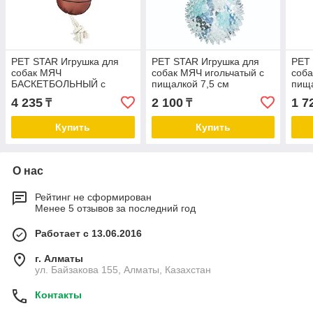
PET STAR Игрушка для
PET STAR Игрушка для
PET
собак МЯЧ
собак МЯЧ игольчатый с
соба
БАСКЕТБОЛЬНЫЙ с
пищалкой 7,5 см
пища
канатом и пищалкой
4 235
2 100
1 7
₸
₸
Купить
Купить
О нас
Рейтинг не сформирован
Менее 5 отзывов за последний год
Работает с 13.06.2016
г. Алматы
ул. Байзакова 155, Алматы, Казахстан
Контакты