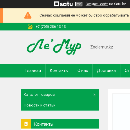
Создать сайт
на Satu.kz
Сейчас компания не может быстро обрабатывать з
+7 (705) 286-13-13
Zoolemur.kz
Главная
Контакты
О нас
Доставка
От
Каталог товаров
Новости и статьи
Контакты