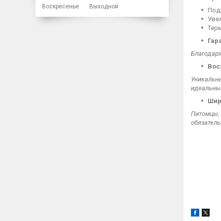
Воскресенье
Выходной
Под
Уве
Тер
Гар
Благодаря
Вос
Уникальны
идеальным
Шир
Питомцы, 
обязатель