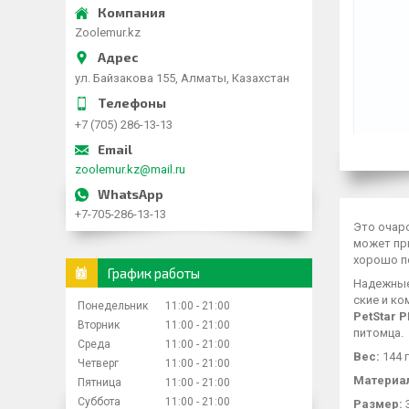
Zoolemur.kz
ул. Байзакова 155, Алматы, Казахстан
+7 (705) 286-13-13
zoolemur.kz@mail.ru
+7-705-286-13-13
Это очаро
может при
хорошо по
График работы
Надежные 
ские и ко
Понедельник
11:00
21:00
PetStar 
Вторник
11:00
21:00
питомца.
Среда
11:00
21:00
Вес:
144 г
Четверг
11:00
21:00
Материа
Пятница
11:00
21:00
Суббота
11:00
21:00
Размер:
3