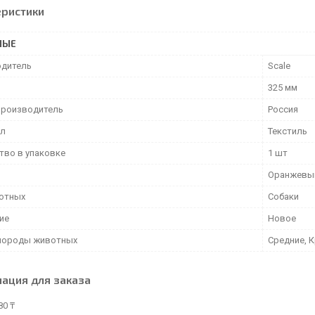
еристики
НЫЕ
дитель
Scale
325 мм
производитель
Россия
ал
Текстиль
тво в упаковке
1 шт
Оранжевы
отных
Собаки
ие
Новое
породы животных
Средние, 
ация для заказа
80 ₸