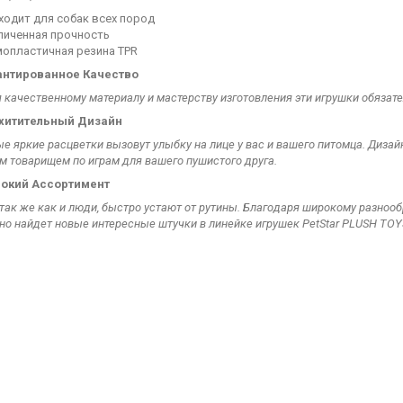
ходит для собак всех пород
личенная прочность
мопластичная резина TPR
антированное Качество
 качественному материалу и мастерству изготовления эти игрушки обязат
хитительный Дизайн
е яркие расцветки вызовут улыбку на лице у вас и вашего питомца. Дизайн
 товарищем по играм для вашего пушистого друга.
окий Ассортимент
так же как и люди, быстро устают от рутины. Благодаря широкому разнооб
но найдет новые интересные штучки в линейке игрушек PetStar PLUSH TOYS