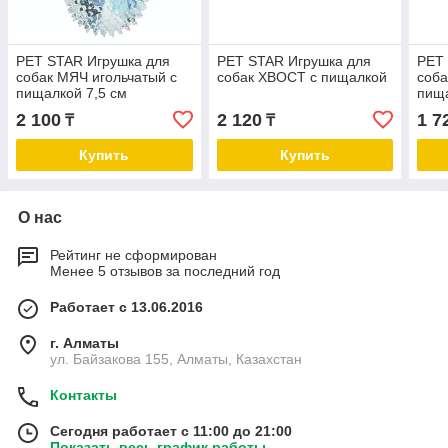
PET STAR Игрушка для
PET STAR Игрушка для
PET
собак МЯЧ игольчатый с
собак ХВОСТ с пищалкой
соба
пищалкой 7,5 см
пища
2 100
2 120
1 7
₸
₸
Купить
Купить
О нас
Рейтинг не сформирован
Менее 5 отзывов за последний год
Работает с 13.06.2016
г. Алматы
ул. Байзакова 155, Алматы, Казахстан
Контакты
Сегодня работает с 11:00 до 21:00
Показать весь график работы