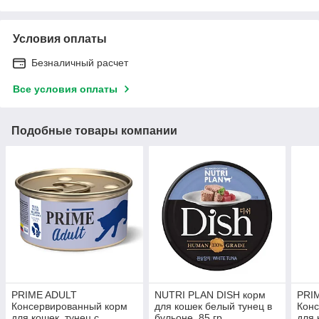
Условия оплаты
Безналичный расчет
Все условия оплаты
Подобные товары компании
PRIME ADULT
NUTRI PLAN DISH корм
PRI
Консервированный корм
для кошек белый тунец в
Кон
для кошек, тунец с
бульоне, 85 гр
для 