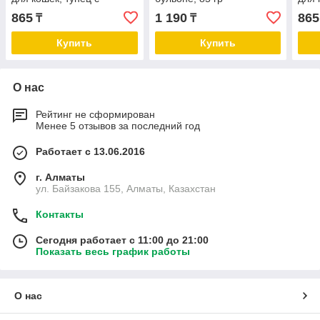
тилапией и ананасом в
кури
865
1 190
865
₸
₸
собственном соку , 85 гр
собс
Купить
Купить
О нас
Рейтинг не сформирован
Менее 5 отзывов за последний год
Работает с 13.06.2016
г. Алматы
ул. Байзакова 155, Алматы, Казахстан
Контакты
Сегодня работает с 11:00 до 21:00
Показать весь график работы
О нас