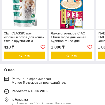
Clan CLASSIC пауч
Лакомство-пюре CIAO
INAB
кусочки в соусе для кошек
Churu пюре для кошек
CIAO
Утка с брусникой и
Куриное филе для
коше
морковью 85гр
поддержания здоровья
подд
410
1 800
1 8
₸
₸
мочеполовой системы 14г
кожи
* 4шт
Купить
Купить
О нас
Рейтинг не сформирован
Менее 5 отзывов за последний год
Работает с 13.06.2016
г. Алматы
ул. Байзакова 155, Алматы, Казахстан