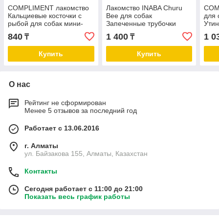
COMPLIMENT лакомство
Лакомство INABA Churu
COM
Кальциевые косточки с
Bee для собак
для 
рыбой для собак мини-
Запеченные трубочки
Утин
пород
Куриное филе для
840
1 400
1 0
₸
₸
поддержания здоровья
ЖКТ 30 г
Купить
Купить
О нас
Рейтинг не сформирован
Менее 5 отзывов за последний год
Работает с 13.06.2016
г. Алматы
ул. Байзакова 155, Алматы, Казахстан
Контакты
Сегодня работает с 11:00 до 21:00
Показать весь график работы