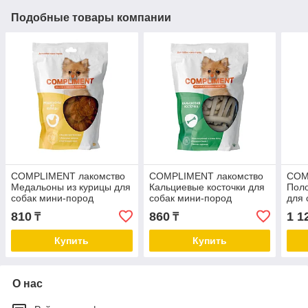
Подобные товары компании
COMPLIMENT лакомство
COMPLIMENT лакомство
COM
Медальоны из курицы для
Кальциевые косточки для
Поло
собак мини-пород
собак мини-пород
для 
810
860
1 1
₸
₸
Купить
Купить
О нас