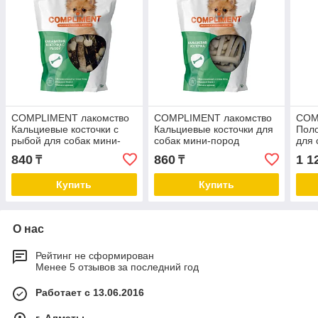
COMPLIMENT лакомство
COMPLIMENT лакомство
COM
Кальциевые косточки с
Кальциевые косточки для
Поло
рыбой для собак мини-
собак мини-пород
для 
пород
840
860
1 1
₸
₸
Купить
Купить
О нас
Рейтинг не сформирован
Менее 5 отзывов за последний год
Работает с 13.06.2016