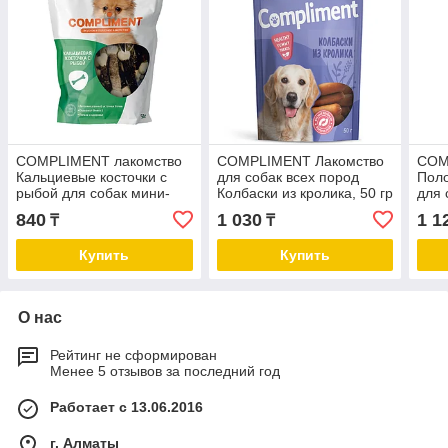
COMPLIMENT лакомство
COMPLIMENT Лакомство
COM
Кальциевые косточки с
для собак всех пород
Поло
рыбой для собак мини-
Колбаски из кролика, 50 гр
для 
пород
840
1 030
1 1
₸
₸
Купить
Купить
О нас
Рейтинг не сформирован
Менее 5 отзывов за последний год
Работает с 13.06.2016
г. Алматы