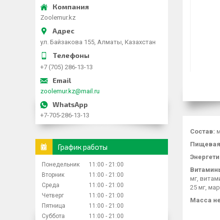
Zoolemur.kz
ул. Байзакова 155, Алматы, Казахстан
+7 (705) 286-13-13
zoolemur.kz@mail.ru
+7-705-286-13-13
Состав:
м
Пищевая 
График работы
Энергети
Понедельник
11:00
21:00
Витамины
Вторник
11:00
21:00
мг, витам
Среда
11:00
21:00
25 мг, мар
Четверг
11:00
21:00
Масса не
Пятница
11:00
21:00
Суббота
11:00
21:00