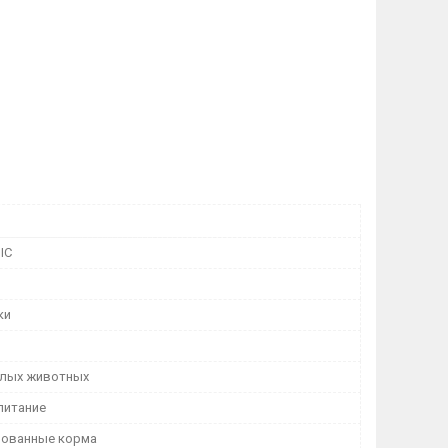
IC
ки
лых животных
питание
рованные корма