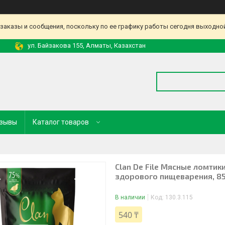
аказы и сообщения, поскольку по ее графику работы сегодня выходной
ул. Байзакова 155, Алматы, Казахстан
зывы
Каталог товаров
Clan De File Мясные ломтик
здорового пищеварения, 85
В наличии
Код:
130.3.115
540 ₸