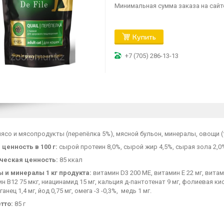
Минимальная сумма заказа на сайте
Купить
+7 (705) 286-13-13
ясо и мясопродукты (перепёлка 5%), мясной бульон, минералы, овощи (
ценность в 100 г:
сырой протеин 8,0%, сырой жир 4,5%, сырая зола 2,0%
ческая ценность:
85 ккал
 и минералы 1 кг продукта:
витамин D3 200 МЕ, витамин E 22 мг, витами
ин В12 75 мкг, ниацинамид 15 мг, кальция д-пантотенат 9 мг, фолиевая кис
ганец 1,4 мг, йод 0,75 мг, омега -3 -0,3%, медь 1 мг.
тто:
85 г