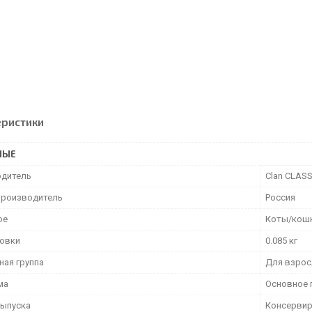
еристики
НЫЕ
дитель
Clan CLASS
производитель
Россия
ое
Коты/кош
ковки
0.085 кг
ная группа
Для взрос
ма
Основное 
ыпуска
Консерви