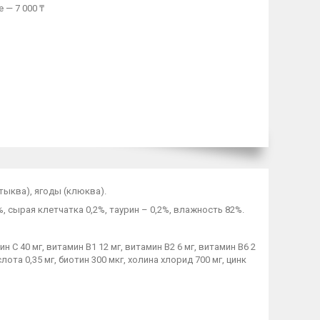
 — 7 000 ₸
тыква), ягоды (клюква).
, сырая клетчатка 0,2%, таурин – 0,2%, влажность 82%.
н С 40 мг, витамин В1 12 мг, витамин В2 6 мг, витамин В6 2
лота 0,35 мг, биотин 300 мкг, холина хлорид 700 мг, цинк