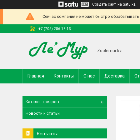
Создать сайт
на Satu.kz
Сейчас компания не может быстро обрабатывать з
+7 (705) 286-13-13
Zoolemur.kz
Главная
Контакты
О нас
Доставка
От
Каталог товаров
Новости и статьи
Контакты