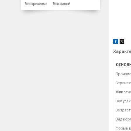
Воскресенье
Выходной
Характ
ОСНОВ
Произво
Страна 
Животн
Вес упа
Возраст
Вид кор
Форма в