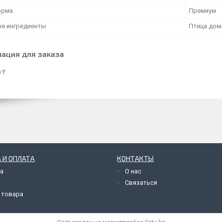
орма
Премиум
е ингредиенты
Птица дом
ация для заказа
 ₸
 И ОПЛАТА
КОНТАКТЫ
а
О нас
Связаться
 товара