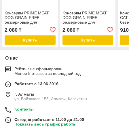
Консервы PRIME MEAT
Консервы PRIME MEAT
Кон
DOG GRAIN FREE
DOG GRAIN FREE
CAT
беззерновые для
беззерновые для
безз
взрослых собак с курицей
взрослых собак с курицей
взро
2 080
2 080
910
₸
₸
и тунцом в желе (325 гр)
и креветкой в желе (325
и ло
гр)
Купить
Купить
О нас
Рейтинг не сформирован
Менее 5 отзывов за последний год
Работает с 13.06.2016
г. Алматы
ул. Байзакова 155, Алматы, Казахстан
Контакты
Сегодня работает с 11:00 до 21:00
Показать весь график работы