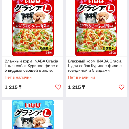
Особенности серии:
Волокна в желе
На основе филе фермерской курицы
Полнорационный корм
Влажный корм INABA Gracia
Влажный корм INABA Gracia
Высокопитательный сбалансированный состав
L для собак Куриное филе с
L для собак Куриное филе с
5 видами овощей в желе,
говядиной и 5 видами
Содержит 5 видов овощей
паучи 280г
овощей в желе, паучи 280г
Нет в наличии
Нет в наличии
Без ГМО, искусственных красителей и
консервантов
1 215
1 215
₸
₸
С добавлением лактобактерий, витаминов и
минералов
Упаковка большого объема - 280г.