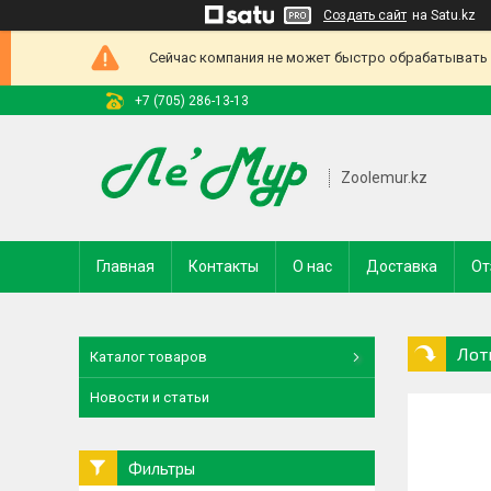
Создать сайт
на Satu.kz
Сейчас компания не может быстро обрабатывать з
+7 (705) 286-13-13
Zoolemur.kz
Главная
Контакты
О нас
Доставка
От
Лот
Каталог товаров
Новости и статьи
Фильтры